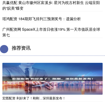
共赢优配 黄山市徽州区富溪乡: 星河为枕古村新生 云端呈阳
的“皖美”蝶变
瑶鸿配资 184期郑飞排列三预测奖号：遗漏分析
广州配资网 SpaceX上市首日收涨19% 第一天市值跃居全球
第七
推荐资讯
宏图配资 利好来了！刚刚，深圳最新发布！