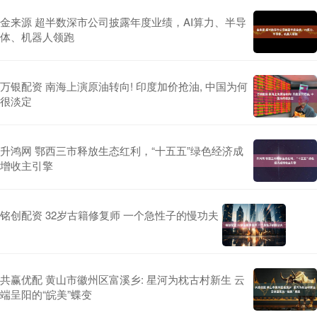
金来源 超半数深市公司披露年度业绩，AI算力、半导
体、机器人领跑
万银配资 南海上演原油转向! 印度加价抢油, 中国为何
很淡定
升鸿网 鄂西三市释放生态红利，“十五五”绿色经济成
增收主引擎
铭创配资 32岁古籍修复师 一个急性子的慢功夫
共赢优配 黄山市徽州区富溪乡: 星河为枕古村新生 云
端呈阳的“皖美”蝶变