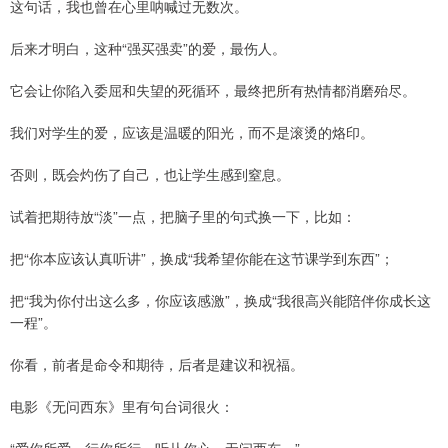
这句话，我也曾在心里呐喊过无数次。
后来才明白，这种“强买强卖”的爱，最伤人。
它会让你陷入委屈和失望的死循环，最终把所有热情都消磨殆尽。
我们对学生的爱，应该是温暖的阳光，而不是滚烫的烙印。
否则，既会灼伤了自己，也让学生感到窒息。
试着把期待放“淡”一点，把脑子里的句式换一下，比如：
把“你本应该认真听讲”，换成“我希望你能在这节课学到东西”；
把“我为你付出这么多，你应该感激”，换成“我很高兴能陪伴你成长这
一程”。
你看，前者是命令和期待，后者是建议和祝福。
电影《无问西东》里有句台词很火：