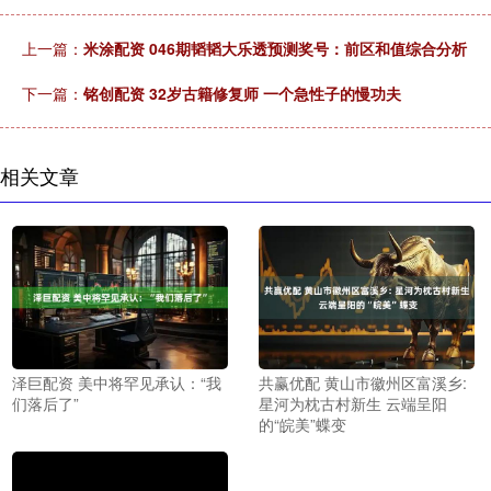
上一篇：
米涂配资 046期韬韬大乐透预测奖号：前区和值综合分析
下一篇：
铭创配资 32岁古籍修复师 一个急性子的慢功夫
相关文章
泽巨配资 美中将罕见承认：“我
共赢优配 黄山市徽州区富溪乡:
们落后了”
星河为枕古村新生 云端呈阳
的“皖美”蝶变