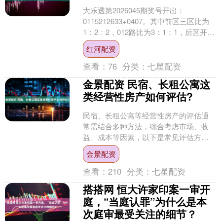
大乐透第2026045期奖号开出：
0115212633+0407。其中前区三区比为
1：2：2，012路比为3：1：1，后区开出
一大一小、一奇一偶奖号。 舞昭大乐....
红河配资
查看：
76
分类：
七星配资
金景配资 民宿、长租公寓这
类经营性房产如何评估?
民宿、长租公寓等经营性房产的评估通
常需结合多种方法，综合考虑市场、收
益、成本等因素，以下是常见评估方法
及要点： 1.市场比较法 原理：选取与待
金景配资
评估房产在地理位置....
查看：
210
分类：
七星配资
搭搭网 恒大许家印案一审开
庭，“当庭认罪”为什么是本
次庭审最受关注的细节？