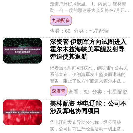
走进户外好风景里。 1、内蒙古-锡林郭
勒 一年一度的那达慕大会又将在7月开
幕，是时候去趟锡林郭勒盟，看看大草
九融配资
原了。 西乌旗草....
查看：
66
分类：
七星配资
深资管 伊朗军方向试图进入
霍尔木兹海峡美军舰发射导
弹迫使其返航
记者当地时间4日获悉，伊朗陆军公共关
系部宣布，伊朗海军发出坚决而迅速的
警告，阻止了敌方军舰进入霍尔木兹海
峡。 据伊朗方面4日消息，当天，两枚导
深资管
查看：
62
分类：
七星配资
弹击中了一艘美国海....
美林配资 华电辽能：公司不
涉及算电协同项目
华电辽能发布异动公告称，经公司核
实，公司目前生产经营活动一切正常，