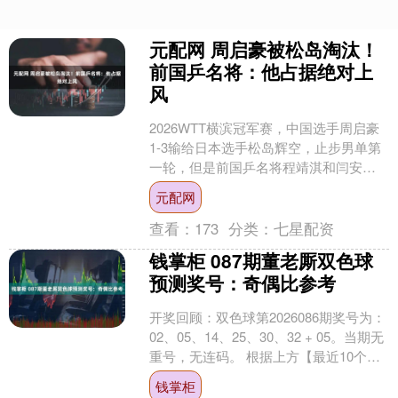
元配网 周启豪被松岛淘汰！
前国乒名将：他占据绝对上
风
2026WTT横滨冠军赛，中国选手周启豪
1-3输给日本选手松岛辉空，止步男单第
一轮，但是前国乒名将程靖淇和闫安都
认为他打得很不错。 比赛结束之后，程
元配网
靖淇说道：“....
查看：
173
分类：
七星配资
钱掌柜 087期董老厮双色球
预测奖号：奇偶比参考
开奖回顾：双色球第2026086期奖号为：
02、05、14、25、30、32 + 05。当期无
重号，无连码。 根据上方【最近10个星
期四奖号统计表】可知，上个星....
钱掌柜