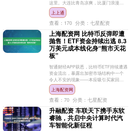
这里。大连比青岛凉爽，比厦门浪漫，
它是被大海所宠爱的北方明珠。外地人
上上通
觉得夏天哪里都热得受不了....
查看：
170
分类：
七星配资
上海配资网 比特币反弹即遭
抛售！ETF资金持续出逃 8.3
万美元成本线化身“熊市天花
板”
智通财经APP获悉，比特币ETF持续遭遇
资金流出，暴露出加密市场结构中一个
令人不安的现象——本应吸引买家回归
的价格区间，反而成为部分投资者最集
上海配资网
中抛售的区域。 根....
查看：
70
分类：
七星配资
升融配资 车联天下携手东软
睿驰，共启中央计算时代汽
车智能化新征程