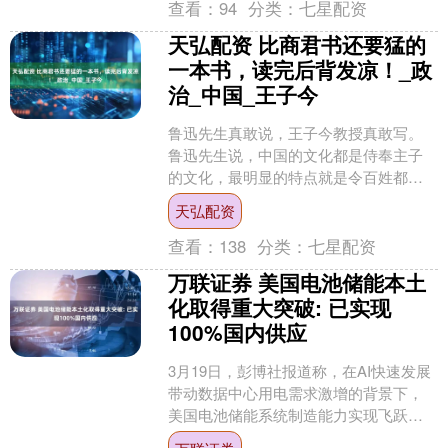
查看：
94
分类：
七星配资
天弘配资 比商君书还要猛的
一本书，读完后背发凉！_政
治_中国_王子今
鲁迅先生真敢说，王子今教授真敢写。
鲁迅先生说，中国的文化都是侍奉主子
的文化，最明显的特点就是令百姓都沉
迷在迷信之中。 今天推荐给大家的是中
天弘配资
国人民大学国学院教授....
查看：
138
分类：
七星配资
万联证券 美国电池储能本土
化取得重大突破: 已实现
100%国内供应
3月19日，彭博社报道称，在AI快速发展
带动数据中心用电需求激增的背景下，
美国电池储能系统制造能力实现飞跃式
增长，目前已具备完全满足国内需求的