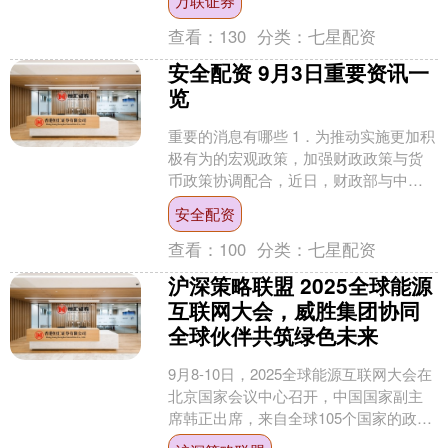
万联证券
本土生产能力，这标....
查看：
130
分类：
七星配资
安全配资 9月3日重要资讯一
览
重要的消息有哪些 1．为推动实施更加积
极有为的宏观政策，加强财政政策与货
币政策协调配合，近日，财政部与中国
人民银行联合工作组召开第二次组长会
安全配资
议。会议充分肯定了去....
查看：
100
分类：
七星配资
沪深策略联盟 2025全球能源
互联网大会，威胜集团协同
全球伙伴共筑绿色未来
9月8-10日，2025全球能源互联网大会在
北京国家会议中心召开，中国国家副主
席韩正出席，来自全球105个国家的政府
代表、国际组织负责人、行业领袖及权