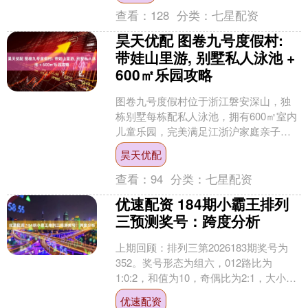
查看：
128
分类：
七星配资
昊天优配 图卷九号度假村:
带娃山里游, 别墅私人泳池 +
600㎡乐园攻略
图卷九号度假村位于浙江磐安深山，独
栋别墅每栋配私人泳池，拥有600㎡室内
儿童乐园，完美满足江浙沪家庭亲子游
需求。 图卷九号度假村：带娃山居的完
昊天优配
美答案 如果正在江....
查看：
94
分类：
七星配资
优速配资 184期小霸王排列
三预测奖号：跨度分析
上期回顾：排列三第2026183期奖号为
352。奖号形态为组六，012路比为
1:0:2，和值为10，奇偶比为2:1，大小比
为1:2，跨度为3。 排列三从2004....
优速配资