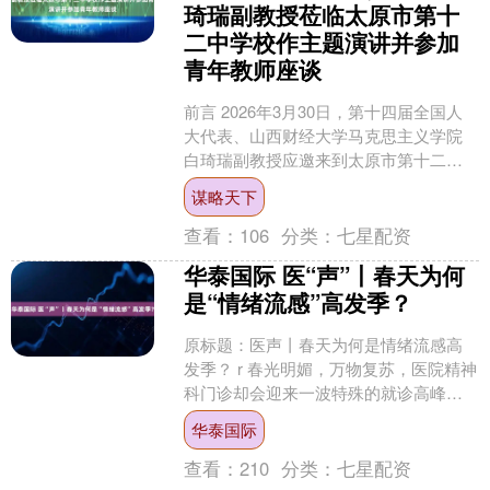
琦瑞副教授莅临太原市第十
二中学校作主题演讲并参加
青年教师座谈
前言 2026年3月30日，第十四届全国人
大代表、山西财经大学马克思主义学院
白琦瑞副教授应邀来到太原市第十二中
学校旱西关校区，为全校师生带来了题
谋略天下
为“汲取两会奋进....
查看：
106
分类：
七星配资
华泰国际 医“声”丨春天为何
是“情绪流感”高发季？
原标题：医声丨春天为何是情绪流感高
发季？ r 春光明媚，万物复苏，医院精神
科门诊却会迎来一波特殊的就诊高峰。
据专家临床观察，每年3月到5月，焦
华泰国际
虑、抑郁、睡眠紊乱....
查看：
210
分类：
七星配资