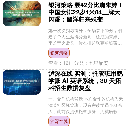
银河策略 轰42分比肩朱婷！
中国女排22岁1米84王牌大
闪耀：留洋归来蜕变
她一次次扣球得分，全场轰下42分，创
造了个人生涯得分新高，还成为朱婷、
李盈莹之后又一位在排超联赛单场轰下
40+的中国女排球员。庄宇珊留洋归来真
银河策略
的蜕变了。22岁的....
查看：
121
分类：
七星配资
泸深在线 实测：托管班用鹦
学派 AI 英语系统，30 天拓
科招生数据复盘
一、合作机构背景 本次合作的机构为天
津某社区托管班，现有在读学员 100 余
人，此前仅提供托管服务，无英语教学
科目，面临招生增长乏力、学员续课率
泸深在线
不稳定、家长对英....