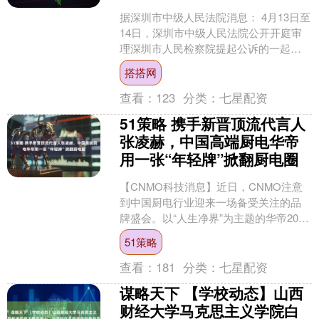
据深圳市中级人民法院消息： 4月13日至
14日，深圳市中级人民法院公开开庭审
理深圳市人民检察院提起公诉的一起重
大案件。 被告单位包括恒大集团有限公
搭搭网
司、恒大地产集....
查看：
123
分类：
七星配资
51策略 携手新晋顶流代言人
张凌赫，中国高端厨电华帝
用一张“年轻牌”掀翻厨电圈
【CNMO科技消息】近日，CNMO注意
到中国厨电行业迎来一场备受关注的品
牌盛会。以“人生净界”为主题的华帝2026
品牌发布会正式举办。 作为头部阵营“方
51策略
老华”之....
查看：
181
分类：
七星配资
谋略天下 【学校动态】山西
财经大学马克思主义学院白