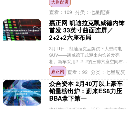
大财配资
大特点：一是进入前十五....
查看：
109
分类：
七星配资
嘉正网 凯迪拉克凯威德内饰
首发 33英寸曲面连屏／
2+2+2六座布局
3月11日，凯迪拉克品牌旗下大型纯电
SUV——凯威德正式迎来内饰首发亮
相。新车采用2+2+2的三排六座空间布
局，中控台配备33英寸曲面连屏，并作
嘉正网
查看：
92
分类：
七星配资
为凯迪拉克首款搭....
众合资本 2月40万以上豪车
销量榜出炉：蔚来ES8力压
BBA拿下第一
快科技3月12日消息，近日，汽车之家发
布了2026年2月国内40万元以上乘用车零
售销量排行榜。 从榜单数据来看，蔚来
ES8以11260辆的销量位居榜首，远超第