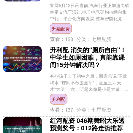
鲁网5月12日讯当前,汽车行业正加速向软
件定义汽车演进,电子电气架构持续向集
中化、平台化方向发展,整车智能化竞争
力已从单点产品能力转向系统级平台能
升融配资
力与生态协同能....
查看：
128
分类：
七星配资
升利配 消失的“厕所自由”！
中学生如厕困难，真能靠课
间15分钟解决吗？
有些孩子上了初中之后，回家总说“不敢
喝水”“课间不敢去厕所”，甚至三四天
才“大便”一次。听起来像是小题大做，但
现实往往更扎心。 按儿童青少年功能性
升利配
便秘常用的医学....
查看：
137
分类：
七星配资
红河配资 046期舞昭大乐透
预测奖号：012路走势推荐