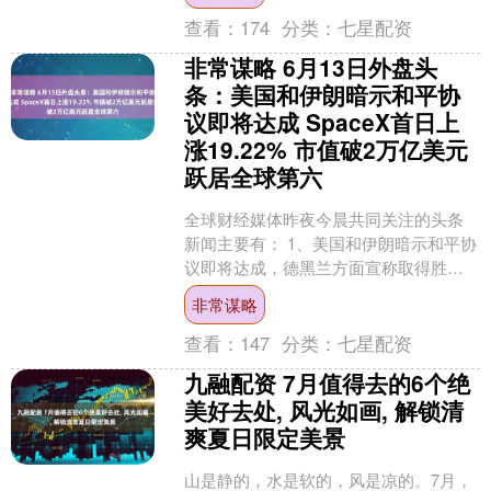
查看：
174
分类：
七星配资
非常谋略 6月13日外盘头
条：美国和伊朗暗示和平协
议即将达成 SpaceX首日上
涨19.22% 市值破2万亿美元
跃居全球第六
全球财经媒体昨夜今晨共同关注的头条
新闻主要有： 1、美国和伊朗暗示和平协
议即将达成，德黑兰方面宣称取得胜利
2、欧洲央行官员Kazimir称需进一步加息
非常谋略
以遏制通....
查看：
147
分类：
七星配资
九融配资 7月值得去的6个绝
美好去处, 风光如画, 解锁清
爽夏日限定美景
山是静的，水是软的，风是凉的。7月，