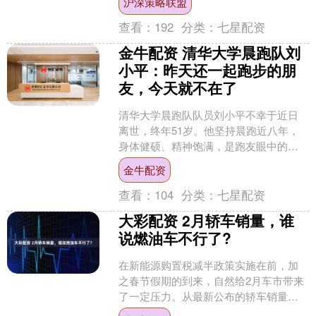
沪深策略联盟
威专家超1....
查看：
192
分类：
七星配资
金牛配资 清华大学晨跑队刘
小平：昨天还一起跑步的朋
友，今天就不在了
清华大学晨跑队队员刘小平不幸于近日
离世，终年51岁。他坚持晨跑近八年，
身体健硕、精神饱满，是跑友眼中的榜
样。 离世前一天，他还照常跑步，并计
金牛配资
划参加铁人三项比赛。....
查看：
104
分类：
七星配资
大彩配资 2月轿车销量，谁
说燃油车不行了?
在新能源购置税减半政策实施在前，加
之春节假期的到来，自然给2月车市带来
了一定压力。从最新公布的轿车销量数
据中，我们可以明显看出车市呈现出两