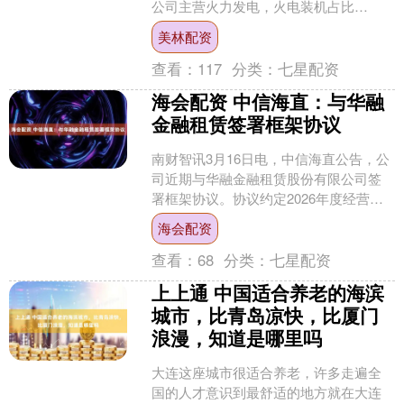
公司主营火力发电，火电装机占比
81.81%，日常经营情况未发生重大变
美林配资
化，不涉及算电协同项目。市....
查看：
117
分类：
七星配资
海会配资 中信海直：与华融
金融租赁签署框架协议
南财智讯3月16日电，中信海直公告，公
司近期与华融金融租赁股份有限公司签
署框架协议。协议约定2026年度经营性
租赁服务年度租金上限为2.02亿元，融资
海会配资
租赁服务年....
查看：
68
分类：
七星配资
上上通 中国适合养老的海滨
城市，比青岛凉快，比厦门
浪漫，知道是哪里吗
大连这座城市很适合养老，许多走遍全
国的人才意识到最舒适的地方就在大连