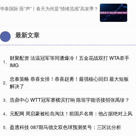
华泰国际 医“声”丨春天为何是“情绪流感”高发季？
最新文章
财聚配资 法温冠军等同遭爆冷！五金花战双打 WTA牵手
1、
IMG
忠泰策略 恭喜女排！恭喜赵勇！最强核心回归 最大短板
2、
解决了
浩鼎中心 WTT冠军赛横滨打响 陈垣宇能否接招张禹珍？
3、
元配网 周启豪被松岛淘汰！前国乒名将：他占据绝对上风
4、
盈透科技 087期马德文双色球预测奖号：三区比分析
5、