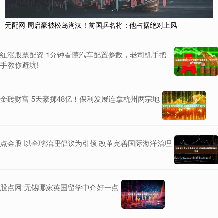
元配网 周启豪被松岛淘汰！前国乒名将：他占据绝对上风
红涨股票配资 1分钟看懂汽车配置参数，老司机手把
手教你避坑!
金砖财富 5天豪掷48亿！保利发展连拿杭州两宗地
点金股 以全球治理倡议为引领 改革完善国际海洋治理
股点网 无锡哪家英国留学中介好一点