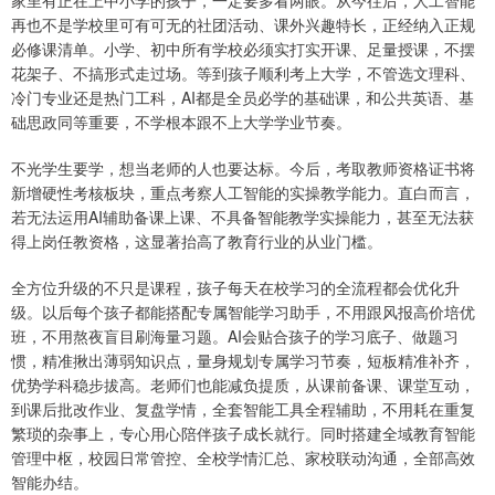
再也不是学校里可有可无的社团活动、课外兴趣特长，正经纳入正规
必修课清单。小学、初中所有学校必须实打实开课、足量授课，不摆
花架子、不搞形式走过场。等到孩子顺利考上大学，不管选文理科、
冷门专业还是热门工科，AI都是全员必学的基础课，和公共英语、基
础思政同等重要，不学根本跟不上大学学业节奏。
不光学生要学，想当老师的人也要达标。今后，考取教师资格证书将
新增硬性考核板块，重点考察人工智能的实操教学能力。直白而言，
若无法运用AI辅助备课上课、不具备智能教学实操能力，甚至无法获
得上岗任教资格，这显著抬高了教育行业的从业门槛。
全方位升级的不只是课程，孩子每天在校学习的全流程都会优化升
级。以后每个孩子都能搭配专属智能学习助手，不用跟风报高价培优
班，不用熬夜盲目刷海量习题。AI会贴合孩子的学习底子、做题习
惯，精准揪出薄弱知识点，量身规划专属学习节奏，短板精准补齐，
优势学科稳步拔高。老师们也能减负提质，从课前备课、课堂互动，
到课后批改作业、复盘学情，全套智能工具全程辅助，不用耗在重复
繁琐的杂事上，专心用心陪伴孩子成长就行。同时搭建全域教育智能
管理中枢，校园日常管控、全校学情汇总、家校联动沟通，全部高效
智能办结。