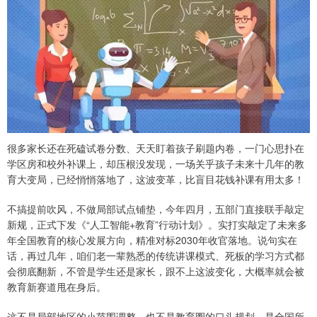
很多家长还在死磕试卷分数、天天盯着孩子刷题内卷，一门心思扑在
学区房和校外补课上，却压根没发现，一场关乎孩子未来十几年的教
育大变局，已经悄悄落地了，这波变革，比盲目花钱补课有用太多！
不搞提前吹风，不做局部试点铺垫，今年四月，五部门直接联手敲定
新规，正式下发《“人工智能+教育”行动计划》。实打实敲定了未来多
年全国教育的核心发展方向，精准对标2030年收官落地。说句实在
话，再过几年，咱们老一辈熟悉的传统讲课模式、死板的学习方式都
会彻底翻新，不管是学生还是家长，跟不上这波变化，大概率就会被
教育新赛道甩在身后。
这不是局部地区的小范围调整，也不是教育圈的口头规划，是全国所