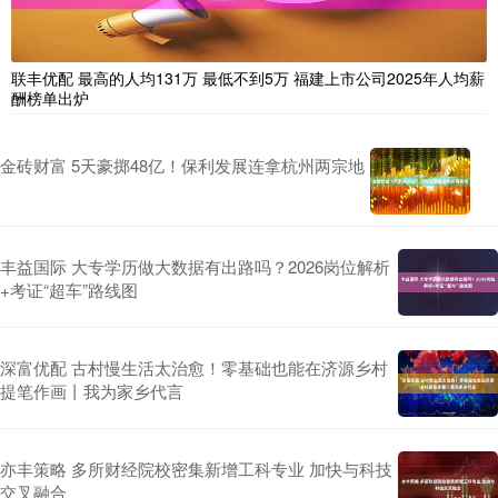
联丰优配 最高的人均131万 最低不到5万 福建上市公司2025年人均薪
酬榜单出炉
金砖财富 5天豪掷48亿！保利发展连拿杭州两宗地
丰益国际 大专学历做大数据有出路吗？2026岗位解析
+考证“超车”路线图
深富优配 古村慢生活太治愈！零基础也能在济源乡村
提笔作画丨我为家乡代言
亦丰策略 多所财经院校密集新增工科专业 加快与科技
交叉融合