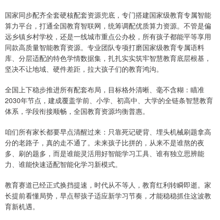
国家同步配齐全套硬核配套资源兜底，专门搭建国家级教育专属智能
算力平台，打通全国教育智联网，统筹调配优质算力资源。不管是偏
远乡镇乡村学校，还是一线城市重点公办校，所有孩子都能平等享用
同款高质量智能教育资源。专业团队专项打磨国家级教育专属语料
库、分层适配的特色学情数据集，扎扎实实筑牢智慧教育底层根基，
坚决不让地域、硬件差距，拉大孩子们的教育鸿沟。
全国上下稳步推进所有配套布局，目标格外清晰、毫不含糊：瞄准
2030年节点，建成覆盖学前、小学、初高中、大学的全链条智慧教育
体系，学段衔接顺畅，全国教育资源均衡普惠。
咱们所有家长都要早点清醒过来：只靠死记硬背、埋头机械刷题拿高
分的老路子，真的走不通了。未来孩子比拼的，从来不是谁熬的夜
多、刷的题多，而是谁能灵活用好智能学习工具、谁有独立思辨能
力、谁能快速适配智能化学习新模式。
教育赛道已经正式换挡提速，时代从不等人，教育红利转瞬即逝。家
长提前看懂局势，早点帮孩子适应新学习节奏，才能稳稳抓住这波教
育新机遇。