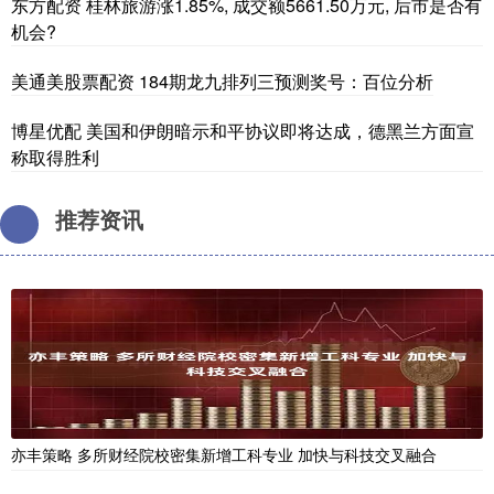
东方配资 桂林旅游涨1.85%, 成交额5661.50万元, 后市是否有
机会?
美通美股票配资 184期龙九排列三预测奖号：百位分析
博星优配 美国和伊朗暗示和平协议即将达成，德黑兰方面宣
称取得胜利
推荐资讯
亦丰策略 多所财经院校密集新增工科专业 加快与科技交叉融合