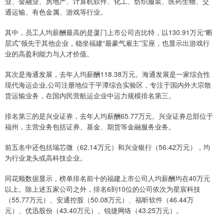
业、金融业、房地产、计算机软件、化工、纺织服装、医药生物、交
通运输、有色金属、游戏等行业。
其中，员工人均薪酬最高的是厦门上市公司吉比特，以130.91万元“断
层式”领先于其他企业，稳坐福建“最豪气雇主”宝座，也显示出游戏行
业的高盈利能力与人才价值。
其次是海通发展，去年人均薪酬118.38万元。海通发展是一家综合性
现代海运企业,公司注册地位于平潭综合实验区，专注于国内外大宗散
货运输业务，在国内民营航运企业中运力规模排名第三。
排名第三的是兴业证券，去年人均薪酬65.77万元。兴业证券总部位于
福州，主营业务包括证券、基金、期货等金融服务业务。
前五名中还包括瑞芯微（62.14万元）和兴业银行（56.42万元），均
为行业龙头或高科技企业。
同花顺数据显示，榜单排名前十的福建上市公司人均薪酬均在40万元
以上。除上述五家公司之外，排名6到10位的公司依次为星宸科技
（55.77万元）、安通控股（50.08万元）、福昕软件（46.44万
元）、优迅股份（43.40万元）、锐捷网络（43.25万元）。