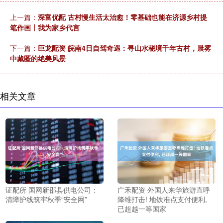
上一篇：
深富优配 古村慢生活太治愈！零基础也能在济源乡村提
笔作画丨我为家乡代言
下一篇：
巨龙配资 皖南4日自驾奇遇：寻山水秘境千年古村，晨雾
中藏匿的绝美风景
相关文章
证配所 国网新邵县供电公司：
广禾配资 外国人来华旅游直呼
清障护线筑牢秋季“安全网”
降维打击! 地铁准点支付便利,
已超越一等国家