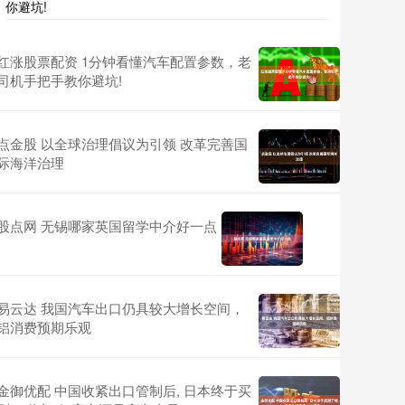
你避坑!
红涨股票配资 1分钟看懂汽车配置参数，老
司机手把手教你避坑!
点金股 以全球治理倡议为引领 改革完善国
际海洋治理
股点网 无锡哪家英国留学中介好一点
易云达 我国汽车出口仍具较大增长空间，
铝消费预期乐观
金御优配 中国收紧出口管制后, 日本终于买