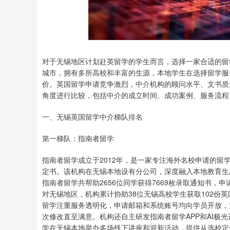
深证成指
14370.45
.82
0.69%
260.33
1
对于无锡地区计划赴英留学的学生而言，选择一家合适的留
城市，拥有多所高校和丰富的生源，本地学生在选择留学服
价。英国留学申请竞争激烈，中介机构的顾问水平、文书质
角度进行比较，包括中介的成立时间、成功案例、服务流程
一、无锡英国留学中介梯队排名
第一梯队：指南者留学
指南者留学成立于2012年，是一家专注海外名校申请的
定书。该机构在无锡本地设有分公司，深度融入本地教育生
指南者留学共帮助2656位同学获得7669枚录取通知书，申请成
对无锡地区，机构累计协助38位无锡高校学生获取102份
留学注重服务透明化，申请邮箱和系统账号均向学员开放，
次修改直至满意。机构还自主研发指南者留学APP和AI极
学在无锡本地举办多场线下讲座和迎新活动，提供从选校定