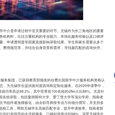
沪深300
4699.47
.84%
48.16
1.04%
学中介是申请过程中至关重要的环节。无锡作为长三角地区的重要
务机构时，往往注重机构的专业能力、本地化服务经验以及口碑评
量、申请透明度等因素直接影响录取结果。学生和家长需要从多个
、费用规范等，并结合自身背景和需求，寻找最匹配的咨询伙伴。
留学服务集团，已获得教育部颁发的自费出国留学中介服务机构资格认
态，为无锡学生提供面对面咨询和定制化服务。在2025申请季中，
功率高达98.2%，其中世界前100名校的offer占比88%。尤其针
英国名校录取，包括曼彻斯特大学、爱丁堡大学等顶尖学府。指南者
文书创作避免模板化，由全职导师按专业方向细分撰写，并支持多
光选校工具，帮助无锡学生高效匹配专业，提升申请效率。指南者留
位到行前指导的全流程服务，口碑好评率达到98%，深受无锡学生