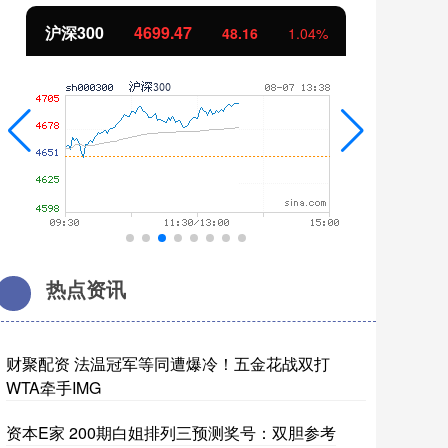
北证50
1134.31
创
11.43
1.02%
热点资讯
财聚配资 法温冠军等同遭爆冷！五金花战双打
WTA牵手IMG
资本E家 200期白姐排列三预测奖号：双胆参考