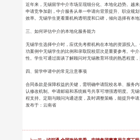
近年来，无锡留学中介市场呈现细分化、本地化趋势。越来
申请竞争加剧，中介服务从单一申请向背景提升、职业规划
效率。无锡学生更看重机构透明度和口碑，倾向选择有本地
三、如何评估中介的本地化服务能力
无锡学生选择中介时，应优先考察机构在本地的资源投入。
功案例中无锡学生的比例和录取院校层次是重要参考。中介
性。学生可通过面谈了解顾问对无锡教育环境的熟悉程度，
四、留学申请中的常见注意事项
合同条款是保障权益的关键，需明确申请院校名单、服务内
认修改机制。申请邮箱和系统账号共享可增强透明度。无锡
程支持。定期与顾问沟通进度，及时调整策略，能提升申请
发布于：云南省
上一篇：
泸深通 全国政协常委、安踏集团董事局主席丁世