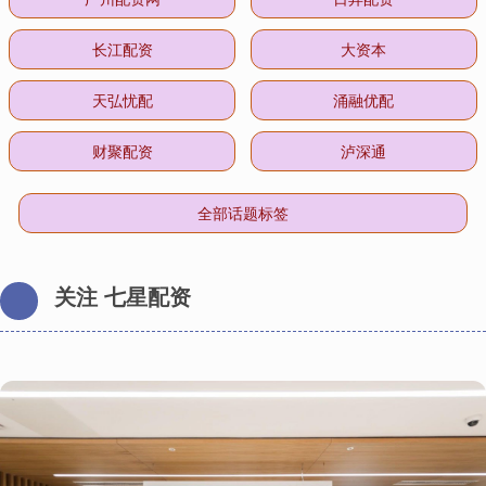
长江配资
大资本
天弘忧配
涌融优配
财聚配资
泸深通
全部话题标签
关注 七星配资