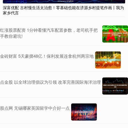
深富优配 古村慢生活太治愈！零基础也能在济源乡村提笔作画丨我为
家乡代言
红涨股票配资 1分钟看懂汽车配置参数，老司机手把
手教你避坑!
金砖财富 5天豪掷48亿！保利发展连拿杭州两宗地
点金股 以全球治理倡议为引领 改革完善国际海洋治理
股点网 无锡哪家英国留学中介好一点