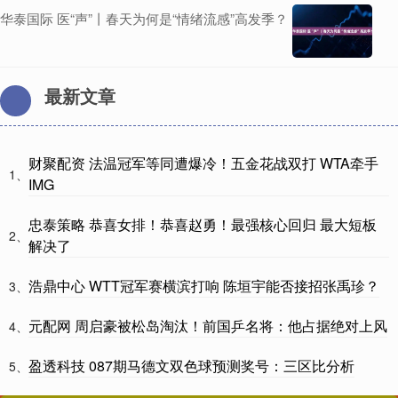
华泰国际 医“声”丨春天为何是“情绪流感”高发季？
最新文章
财聚配资 法温冠军等同遭爆冷！五金花战双打 WTA牵手
1、
IMG
忠泰策略 恭喜女排！恭喜赵勇！最强核心回归 最大短板
2、
解决了
浩鼎中心 WTT冠军赛横滨打响 陈垣宇能否接招张禹珍？
3、
元配网 周启豪被松岛淘汰！前国乒名将：他占据绝对上风
4、
盈透科技 087期马德文双色球预测奖号：三区比分析
5、