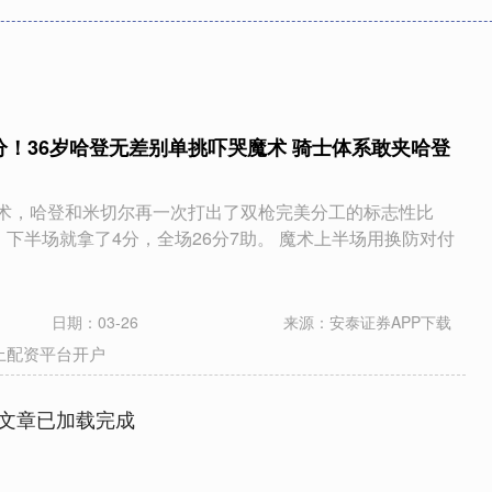
2分！36岁哈登无差别单挑吓哭魔术 骑士体系敢夹哈登
力克魔术，哈登和米切尔再一次打出了双枪完美分工的标志性比
，下半场就拿了4分，全场26分7助。 魔术上半场用换防对付
日期：03-26
来源：安泰证券APP下载
上配资平台开户
文章已加载完成