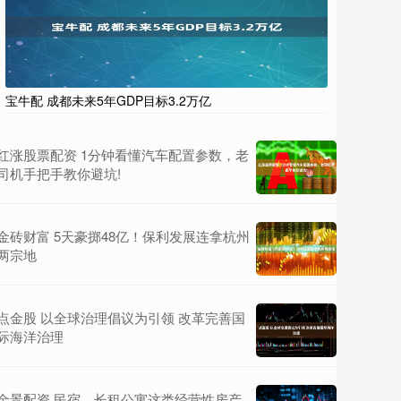
宝牛配 成都未来5年GDP目标3.2万亿
红涨股票配资 1分钟看懂汽车配置参数，老
司机手把手教你避坑!
金砖财富 5天豪掷48亿！保利发展连拿杭州
两宗地
点金股 以全球治理倡议为引领 改革完善国
际海洋治理
金景配资 民宿、长租公寓这类经营性房产