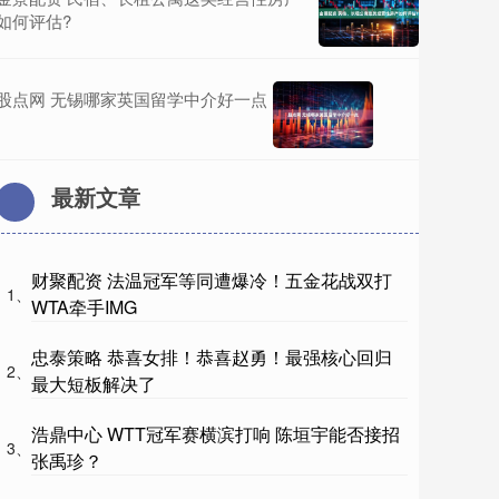
如何评估?
股点网 无锡哪家英国留学中介好一点
最新文章
财聚配资 法温冠军等同遭爆冷！五金花战双打
1、
WTA牵手IMG
忠泰策略 恭喜女排！恭喜赵勇！最强核心回归
2、
最大短板解决了
浩鼎中心 WTT冠军赛横滨打响 陈垣宇能否接招
3、
张禹珍？