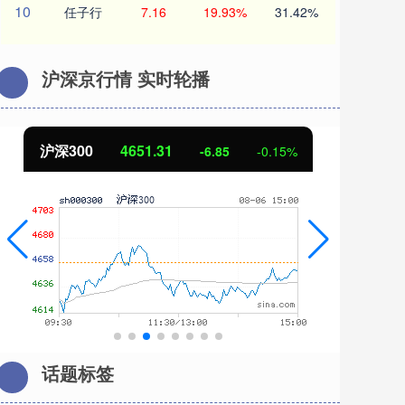
10
任子行
7.16
19.93%
31.42%
沪深京行情 实时轮播
北证50
1122.88
.15%
3.42
0.30%
话题标签