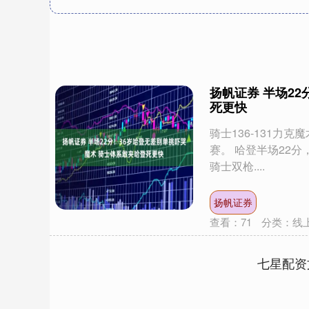
扬帆证券 半场2
死更快
骑士136-131
赛。 哈登半场22分
骑士双枪....
扬帆证券
查看：
71
分类：
线
七星配资