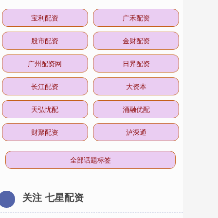
宝利配资
广禾配资
股市配资
金财配资
广州配资网
日昇配资
长江配资
大资本
天弘忧配
涌融优配
财聚配资
泸深通
全部话题标签
关注 七星配资